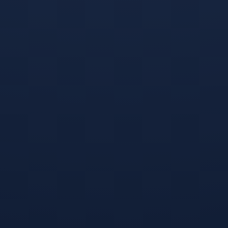
者，它只亲吻那个在瞬间看穿真相的人。
而对于所有见证那场比赛的人来说,2026年世界杯半决赛的这
11秒，将成为他们余生谈论足球时，永恒不变的第一句话。
相关文章
开云体育官网-星条旗坠落温布
开云体育平台APP-1.直白震撼
利，英格兰王朝的唯一注脚，与登
型，红色风暴席卷E组，波兰碾压
贝莱撕裂夜空的闪电
葡萄牙，佩德里独木难支