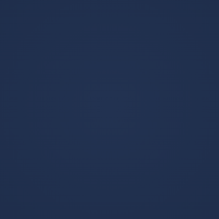
的速度面前，变成了一堆苍白的数字。
荷兰门将弗莱肯选择了弃门出击,他赌的是姆巴佩会在禁区内
减速调整，但他错了，姆巴佩甚至没有低头看球，他的眼睛
始终锁着球门左上角那个只有他自己能看见的坐标，在距离
大禁区线还有两米的位置，他几乎没有摆腿，仅凭脚踝的一
次暴力抖动，皮球便像被赋予了意志般，带着下沉的弧线，
从弗莱肯腋下呼啸掠过，撞在球网内侧，发出沉闷而滚烫的
一声闷响。
球进了,穹顶之下，鸦雀无声了三秒，然后轰然炸裂。
那是一次典型的“瞬杀”，从后场解围到球入网窝，整个过程只
有11秒，跨越了70米的距离，触球三次，荷兰人的整条防
线，在那一刻像是被施了定身术，他们引以为傲的造越位战