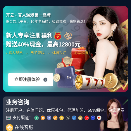
首页
球迷竞猜
正文
开云体育平台APP-橙白风暴中的一抹蓝，2026半决
赛，姆巴佩如何用一次瞬杀击穿荷兰的宿命之墙
开云
阅读：159
2026-06-29 00:05:03
《橙白风暴中的一抹蓝：2026半决赛，姆巴佩如何用一次“瞬
杀”击穿荷兰的宿命之墙》
2026年7月,北美大陆中部那个足以容纳十万人的穹顶之下，
空气被两种颜色撕裂成了碎片。
一侧是比利时人的血红与金黄,另一侧是荷兰人的炽热橙光，
这是足球世界里最离奇的一场宿敌对决——两个国家共享着
上百公里的边境线，说着几乎同源的语言，甚至他们的足球
哲学都流淌着同一条叫“全攻全守”的血液，但此刻，在世界杯
半决赛的舞台上，他们之间隔着一道需要用九十分钟才能跨