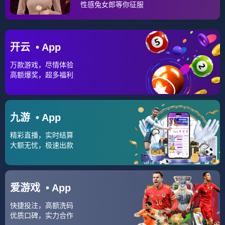
——63%的触球遭遇双人包夹，平均每次持球时间被压缩到1.
7秒，如同在数据流沙中挣扎的困兽。
攻防双生花——冠军基因在数据维度绽放
当聚光灯聚焦于锁死姆巴佩的壮举，真正的胜负手早已在另
一端悄然铸就。拜仁的进攻体系像精准的瑞士钟表：格纳布
里与科曼的双翼齐飞制造了83次高速冲击，平均每90秒就有
一次撕破巴黎防线的尝试。第59分钟那个价值千金的进球，
正是来自二人在右肋部打出的"钻石切割"配合——穆勒回撤吸
引两名防守球员，瞬间释放出宽度达12米的进攻走廊。
数据揭露更恐怖的统治力：拜仁全场27次攻入禁区，其中19
次源自边中结合的"三线渗透"。当格雷茨卡第75分钟在中圈断
球，拜仁全队如精密机械般启动转换程序——5秒内形成4打3