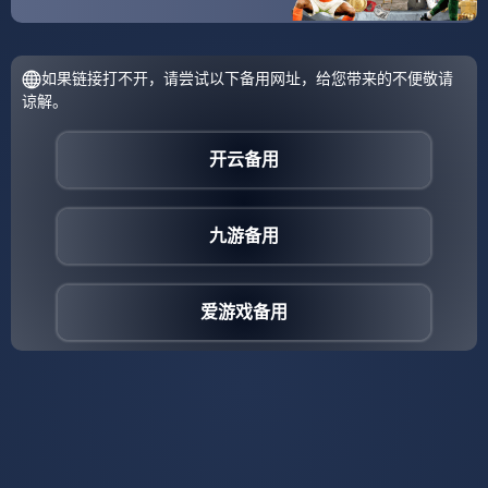
局面，平均传球距离不超过8米，完美演绎了瓜迪奥拉遗留
的"五秒反击法则"。
防守端的数字图腾同样震撼：由诺伊尔筑起的最后屏障，本
场将预期失球值压制到0.84（巴黎实际射正仅3次）。这位门
神指挥的后防线创造出欧冠史上罕见的控制力——巴黎全队
传球成功率骤跌至78%，在拜仁禁区内的触球次数仅有11
次，相当于每8分钟才能摸到一次皮球。
比赛结束哨响时，大屏幕跳动的数据成为最佳注脚：拜仁全
队跑动距离超出对手12.7公里，高强度冲刺次数达到惊人的2
14次。在穆勒染血的护膝和基米希破裂的球袜背后，是德国
战车用数字矩阵构建的冠军王座。当姆巴佩黯然离场的身影
与诺伊尔振臂高呼的画面在数据洪流中定格，我们终于读
懂：现代足球的终极胜负，早已写在算法与热血交织的密码
里。