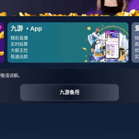
选择
项前所未有的流动性：归化球员不再局限于血缘，罗马尼亚足协在
年的孙兴慜，热刺巨星接受了这份独特的挑战——在32岁的年
队，成为世界杯历史上首位代表第三国出战的亚洲球员，舆论哗
新闻发布会上平静地说了一句话：“我选择足球本身，而不是护照