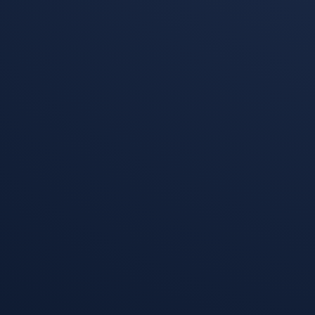
理：在世界杯的舞台上，真正的巨星,从来不会缺
这就是世界杯，这就是关键积分战，这就是强强对
事，而这一夜，属于这个绝杀，属于阿方索戴维斯
相关文章
开云sport-摩洛哥风暴席卷A
开云体育在线-2026世
组，B费独舞，罗马尼亚梦碎2
撼夜，丹麦军团风暴席
026世界杯
布劳内大师级演出引领
潮