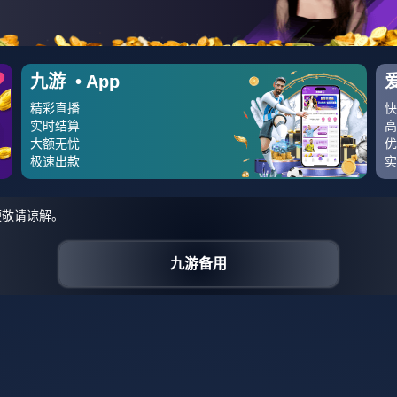
中，化身左路的幽灵，闪耀全场，他不仅用一次次的突破撕开塞
手最猛烈的冲击，他的跑位、他的传中、他那一记几乎无视地
人在禁区前沿组织起一波极具威胁的反击，眼看就要形成单刀，阿
落的滑铲将球破坏出底线，那一瞬间，全场爆发出雷鸣般的掌
不得不承认，这个年轻人配得上“闪耀全场”四个字。