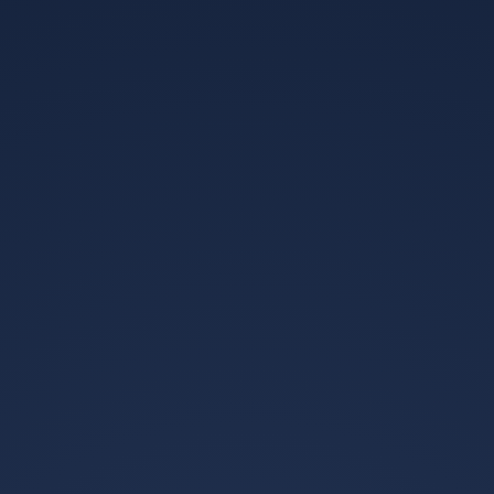
路传中，禁区内一片混战，皮球在人缝中弹跳，仿佛要逃离所有
，葡萄牙的中锋在乱军中伸出右脚，用一记近乎扭曲身体的动