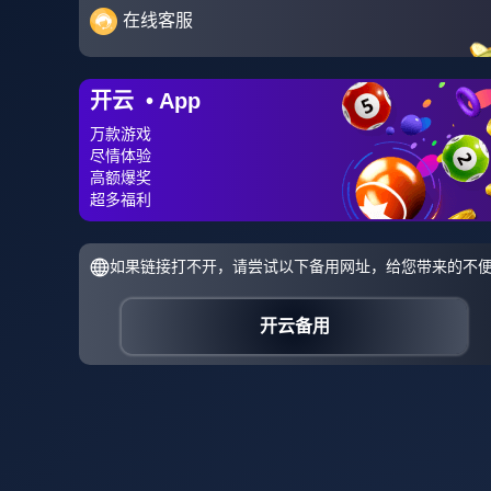
边后卫”的加拿大飞翼，在这场本不属于他的战役
尔维亚的防线，更在防守端用速度和身体顶住了对
心引力的倒钩解围,让所有人瞠目结舌。
但真正的英雄,往往出现在最不经意的瞬间。
比赛进入第89分钟，比分依旧是1:1，塞尔维亚
方索戴维斯如一道黑色闪电般回追，用一个干净利
声——不仅仅是葡萄牙球迷，甚至塞尔维亚球迷也