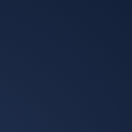
兹曼用92分钟绝杀，为2026世界杯A组的唯
标签列表
一对决写下注解
关注我们
扫一扫关注我们，了解最新精彩内容