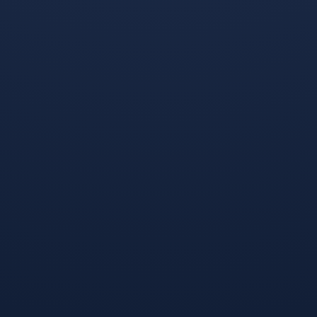
席任何一场伟大的比赛。
话——留给世人的，永远是那些在极限对抗中诞生的英雄故
,属于每一个敢于在黑暗中寻找光明的战士。
可以去百度分享获取分享代码输入这里。
界杯震
开云体育平台APP-孤星闪耀，
开云体育app-（三选一）
卷，德
2026世界杯B组之夜，喀麦隆
紧凑狂
力克波兰，巴雷拉以节奏掌控
诠释唯一性