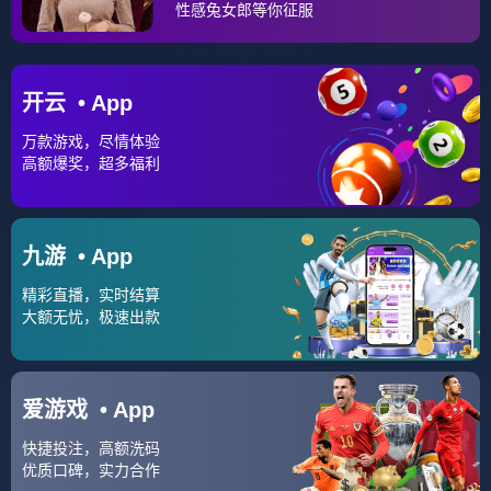
攻，他不仅在得分，更在阅读、拆解并最终支配着对手的防
守意志，他每一个选择都如手术刀般精准，每一次出手都带
着终结比赛的冷酷决心，奇才队的防守在他面前，从固若金
汤变得千疮百孔，信心随着分差被快速抹平并反超而 visibly
流逝。