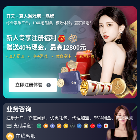
首页
直播回放
正文
开云体育-关键先生贝恩主宰赛场，爵士队踏平奇才彰
显团队实力
开云
阅读：542
2026-02-03 11:00:31
当计时器的蜂鸣声刺破球馆喧嚣，比分定格在118比105，盐
湖城爵士队球员冲向球场中央，人群的欢呼如潮水般涌向一
位安静微笑的年轻人——德斯蒙德·贝恩，他不是聚光灯下天
生的主角，却在这一晚，用一记记冷血的关键球，将华盛顿
奇才的反扑希望彻底击碎，成为了名副其实的“关键先生”。
比赛的前三节，如同暴风雨前的压抑对峙，奇才队凭借波尔
津吉斯的内线强攻与库兹马的灵动跳投，一度建立起9分的领
先优势，爵士队则显得步履沉重，外线手感冰凉，仿佛被客
场的声浪缚住了手脚，转折点在第三节末悄然而至，如钝刀