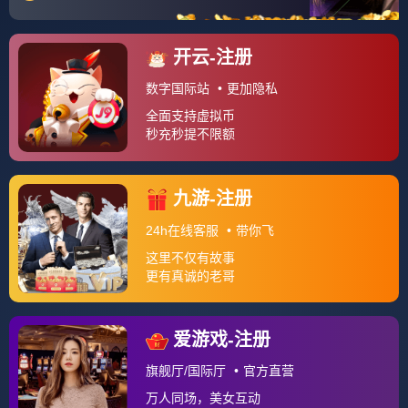
开云体育APP下载-「中场定乾
开云体育登录-2026世界杯A组，
坤，2026世界杯B组关键战，托纳
印度铁幕扼住命运咽喉，卢卡库独
利调度引领波兰完美压制喀麦隆」
舞难破百年困局
开云体育在线-一役定乾坤，2026
开云体育在线-当足球世界的秩序
世界杯D组生死战，罗马尼亚碾压
被重写，世界杯争冠战惊现泰国横
厄瓜多尔，三笘薰领衔快攻风暴
扫韩国，梅西用完美表现点燃全球