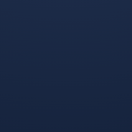
塔，用目光扫视着全场，那一刻，他不仅是后防的领袖，更
是这支荷兰队的灵魂。
2026年世界杯，这一场强强对话的关键战，最终以荷兰的险
胜、厄瓜多尔的横扫而告终，但在这片混乱与血腥的战场
上，只有一个唯一的主角，他叫范戴克。
他带队取胜的方式，不是靠蛮力，而是靠意志，他用自己的
存在证明：在这个小球时代，在这个强调高位逼抢和快速转
换的年代，那个名叫“队长”的传统信仰，依然能决定比赛的
唯一走向。
因为，当厄瓜多尔横扫了韩国，当世界以为黑马要颠覆秩序
时，范戴克用一场教科书式的英雄主义，捍卫了豪门的尊
严，也锁定了那唯一属于强者的出线门票。