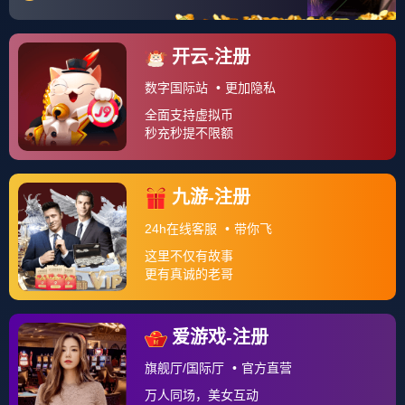
【英雄叙事标题】（采用此标题进行创作）
《唯一的
主角：范戴克，在那场将韩国踢回现实的“横扫”中，
他拯救了荷兰，也定义了2026的残酷》
（根据标题3《唯一的主角：范戴
克，在那场将韩国踢回现实的“横
扫”中，他拯救了荷兰，也定义了
2026的残酷》撰写）
公元2026年，卡塔尔，这是一个专属于强者的角斗场，也是