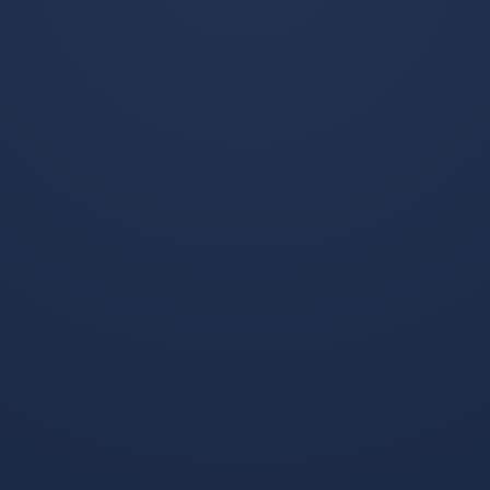
平为1-1，出线形势岌岌可危，厄瓜多尔对韩国的大胜比分
（4-0）就像一把悬在荷兰头上的达摩克利斯之剑，净胜球的
劣势逼迫荷兰必须取胜。
就在所有人都以为荷兰会崩盘时,范戴克站了出来，在比赛的
第78分钟，荷兰队获得一个位置极佳的前场任意球，当加克
波和德佩在球前商量战术时，所有人都以为要打配合，只有
范戴克，在禁区里向队友打了个只有他们才懂的手势。
皮球划过一道美妙的弧线,越过人墙，直挂球门死角，但在皮
球入网之前，是范戴克在禁区里硬生生扛开了两名韩国后卫
的包夹，用他庞大的身躯挡住了门将的视线。
球进了，2-1，荷兰绝杀。
进球后的范戴克没有疯狂庆祝,他只是站在那里，像一座灯