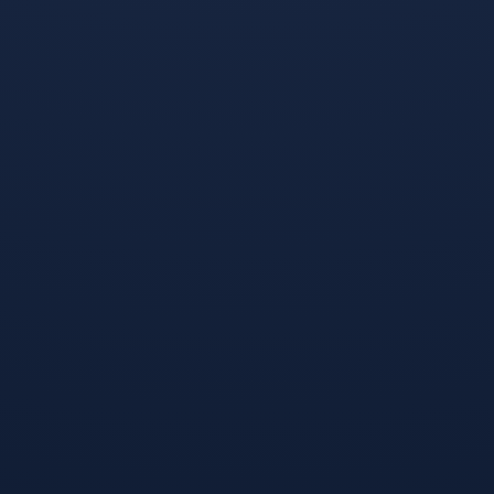
相关文章
开云体育在线-唯一性的瞬间，20
开云体育APP下载-「中场定乾
26世界杯A组焦点战，哥伦比亚完
坤，2026世界杯B组关键战，托纳
胜印度，B费主导比赛，临场调整
利调度引领波兰完美压制喀麦隆」
成制胜密钥
开云体育登录-2026世界杯A组，
开云体育在线-一役定乾坤，2026
印度铁幕扼住命运咽喉，卢卡库独
世界杯D组生死战，罗马尼亚碾压
舞难破百年困局
厄瓜多尔，三笘薰领衔快攻风暴