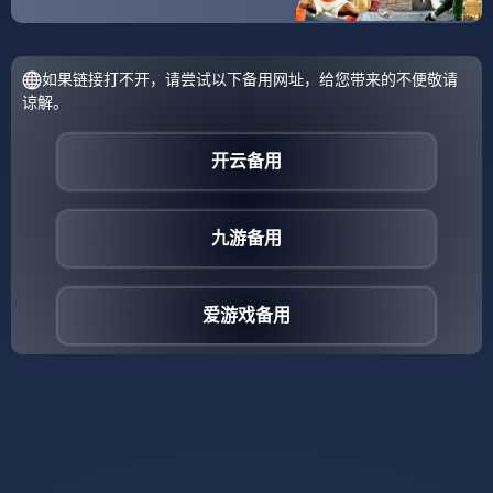
但在鹿特丹的铁血队长、那个被称作“叹息之墙”的男人——
范戴克眼中，没有“，只有“必须”。
这场比赛,范戴克没有像往常那样仅仅在后场指挥，他像一头
被激怒的雄狮，从开场哨响起就接管了比赛，他不仅要防住
韩国队犀利的反击，还要用怒吼唤醒那些被厄瓜多尔的恐怖
比分吓到的队友，在屏幕的另一端，厄瓜多尔的进球如同擂
鼓，每进一个，似乎都在对荷兰队施压。
但范戴克给出了最霸道的回应。
上半场第35分钟,韩国队获得角球，这是他们扳平比分的绝佳
机会，当韩国队的中卫金玟哉高高跃起准备头球攻门时，一
只如山岳般的大手稳稳地压在了他的肩膀上，紧接着，一个
银白色的身影如同天神下凡，一个干净利落的头球解围，直