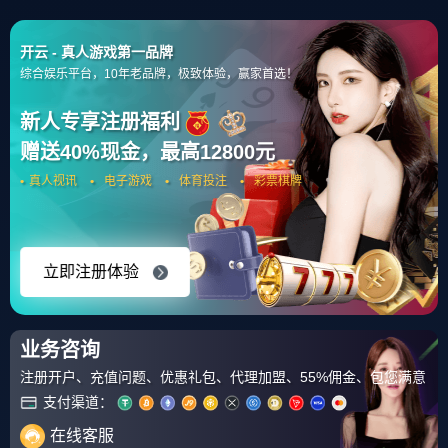
首页
赛程与积分
正文
开云体育在线-黄衫之盾，库尔图瓦与2026世界杯A组
那场让十亿人失语的逆转
开云
阅读：183
2026-06-06 04:50:19
2026年6月18日,墨西哥城，阿兹特克体育场。
这个晚上,整个足球世界都在见证一场荒诞，A组小组赛第一
轮，世界排名第102位的印度队，正以2比0领先南美劲旅哥伦
比亚，而当镜头扫过哥伦比亚替补席时，那个1米99的身影正
在脱下训练背心——蒂博·库尔图瓦，这位因伤错过卡塔尔世
界杯后一度宣布退出国家队的门将，在三个月前被紧急召回
的争议声中，此刻正站在命运的门槛上。
比赛第67分钟,哥伦比亚的局势已如断线风筝，印度队前锋切
特里刚刚用一记30米外的世界波洞穿了替补门将的十指关，